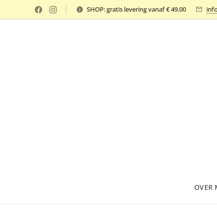
SHOP: gratis levering vanaf € 49.00
inf
OVER 