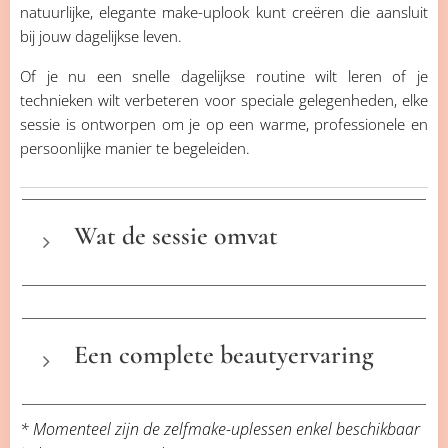
natuurlijke, elegante make-uplook kunt creëren die aansluit
bij jouw dagelijkse leven.
Of je nu een snelle dagelijkse routine wilt leren of je
technieken wilt verbeteren voor speciale gelegenheden, elke
sessie is ontworpen om je op een warme, professionele en
persoonlijke manier te begeleiden.
Wat de sessie omvat
Kleuranalyse
Gebruik van professioneel materiaal
Een complete beautyervaring
Technieken afgestemd op jouw
gezichtsvorm en stijl
H
Persoonlijk advies aangepast aan jouw
* Momenteel zijn de zelfmake-uplessen enkel beschikbaar
et is ook mogelijk om deze sessie te combineren
behoeften