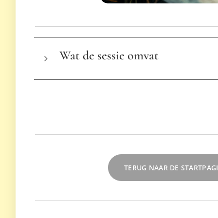
Wat de sessie omvat
Advies over hairstylingtools & materia
Tips voor volume & langdurige hold
Technieken aangepast aan jouw haar
Persoonlijk advies
TERUG NAAR DE STARTPAG