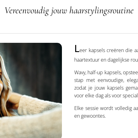
Vereenvoudig jouw haarstylingsroutine
L
eer kapsels creëren die a
haartextuur en dagelijkse rou
Wavy, half-up kapsels, opste
stap met eenvoudige, elega
zodat je jouw kapsels gemak
voor elke dag als voor speci
Elke sessie wordt volledig 
en gewoontes.