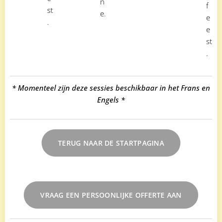
n
f
st
e.
e
.
e
st
.
* Momenteel zijn deze sessies beschikbaar in het Frans en
Engels *
TERUG NAAR DE STARTPAGINA
VRAAG EEN PERSOONLIJKE OFFERTE AAN