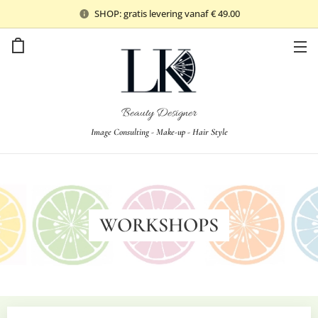
SHOP: gratis levering vanaf € 49.00
Beauty Designer
Image Consulting - Make-up - Hair Style
WORKSHOPS