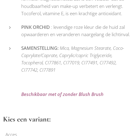
houdbaarheid van make-up verbetert en verlengt.
Tocoferol, vitamine E, is een krachtige antioxidant.
PINK ORCHID
: levendige roze kleur die de huid zal
opwaarderen en veranderen naargelang de lichtinval.
SAMENSTELLING:
Mica, Magnesium Stearate, Coco-
Caprylate/Caprate, Caprylic/capric Triglyceride,
Tocopherol, CI77861, CI77019, CI77491, CI77492,
CI77742, CI77891
Beschikbaar met of zonder Blush Brush
Kies een variant:
Acces