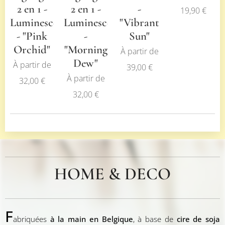
2 en 1 -
2 en 1 -
-
19,90
€
Luminescence
Luminescence
"Vibrant
- "Pink
-
Sun"
Orchid"
"Morning
À partir de
Dew"
À partir de
39,00
€
À partir de
32,00
€
32,00
€
HOME & DECO
F
abriquées
à la main en Belgique
, à base de
cire de soja