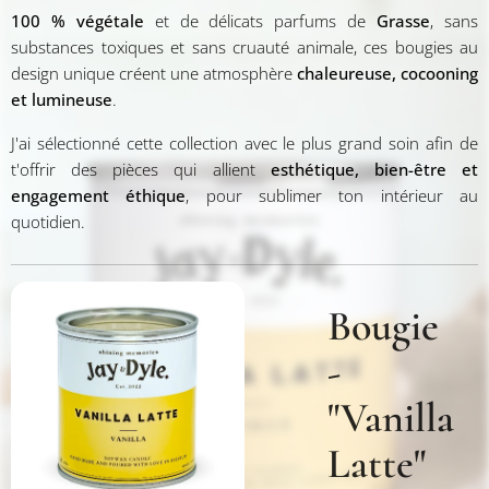
100 % végétale
et de délicats parfums de
Grasse
, sans
substances toxiques et sans cruauté animale, ces bougies au
design unique créent une atmosphère
chaleureuse, cocooning
et lumineuse
.
J'ai sélectionné cette collection avec le plus grand soin afin de
t'offrir des pièces qui allient
esthétique, bien-être et
engagement éthique
, pour sublimer ton intérieur au
quotidien.
Bougie
-
"Vanilla
Latte"