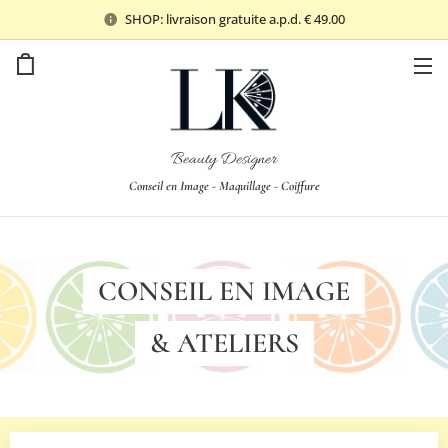
SHOP: livraison gratuite a.p.d. € 49.00
Beauty Designer
Conseil en Image - Maquillage - Coiffure
CONSEIL EN
IMAGE
&
ATELIERS