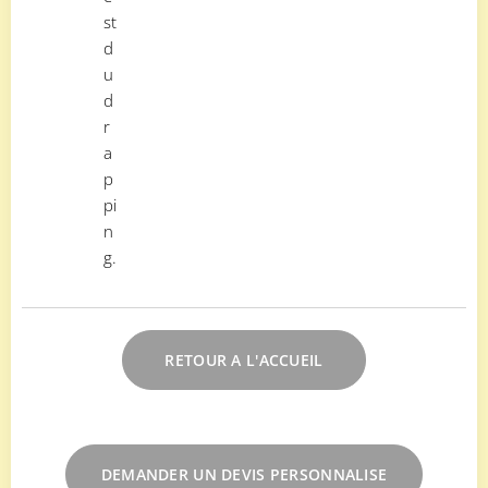
st
d
u
d
r
a
p
pi
n
g.
RETOUR A L'ACCUEIL
DEMANDER UN DEVIS PERSONNALISE